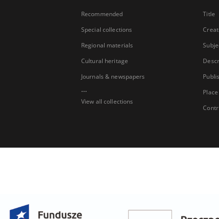
Recommended
Title
Special collections
Creat
Regional materials
Subje
Cultural heritage
Descr
Journals & newspapers
Publi
...
Place
View all collections
Contr