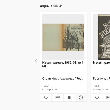
OBJECTS
similar
Notes Jazzowy, 1982. 03, nr 1
Notes Jazzo
(4)
Organ Klubu Jazzowego "Rotunda"
Skoczek, T. Re
Poprawa, J. 
1982
1983
czasopismo
czasopismo