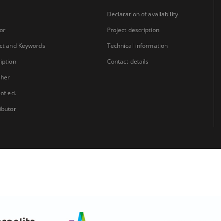
Declaration of availability
or
Project description
ct and Keywords
Technical information
iption
Contact details
sher
 of ed.
ibutor