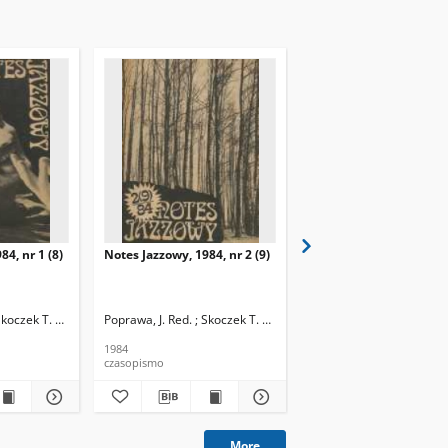
84, nr 1 (8)
Notes Jazzowy, 1984, nr 2 (9)
Notes Jazzowy, 1984, nr
(10)
Skoczek T. Red.
Poprawa, J. Red. ; Skoczek T. Red.
Poprawa, J. Red. ; Skocze
1984
1984
czasopismo
czasopismo
More