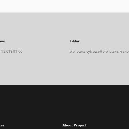
one
E-Mail
 12 618 91 00
biblioteka.cyfrowa@biblioteka.krako
xes
About Project