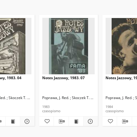
wy, 1983. 04
Notes Jazzowy, 1983. 07
Notes Jazzowy, 19
d.
Red. ; Skoczek T. Red.
Poprawa, J. Red. ; Skoczek T. Red.
Poprawa, J. Red. ; 
1983
1984
czasopismo
czasopismo