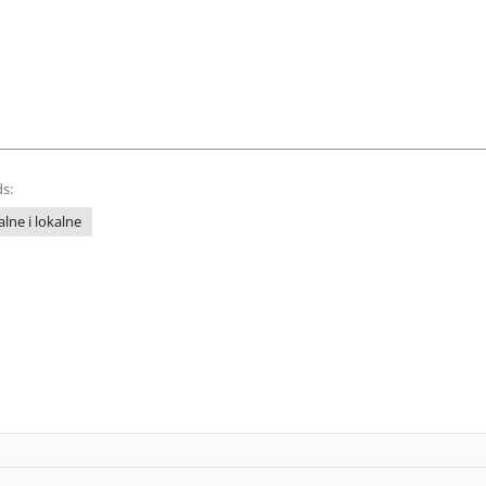
s:
lne i lokalne