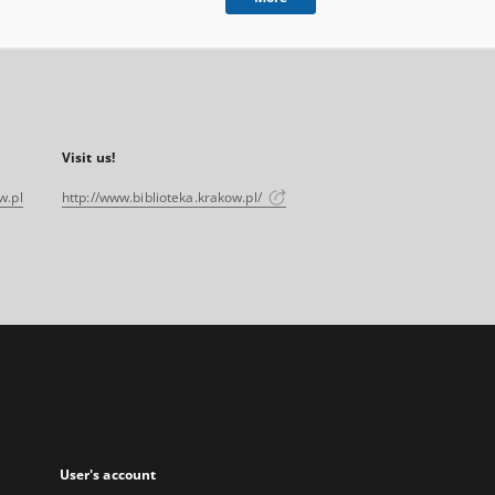
Visit us!
w.pl
http://www.biblioteka.krakow.pl/
User's account