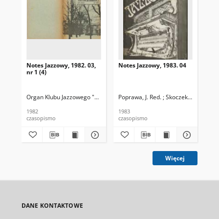
Notes Jazzowy, 1982. 03,
Notes Jazzowy, 1983. 04
Not
nr 1 (4)
Organ Klubu Jazzowego "Rotunda"
Poprawa, J. Red. ; Skoczek T. Red.
Skoczek, T. Red.
Pop
1982
1983
198
czasopismo
czasopismo
cza
Więcej
DANE KONTAKTOWE