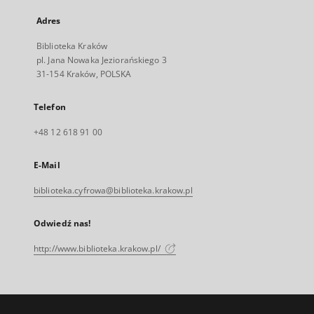
Adres
Biblioteka Kraków
pl. Jana Nowaka Jeziorańskiego 3
31-154 Kraków, POLSKA
Telefon
+48 12 618 91 00
E-Mail
biblioteka.cyfrowa@biblioteka.krakow.pl
Odwiedź nas!
http://www.biblioteka.krakow.pl/