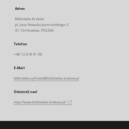
Adres
Biblioteka Kraków
pl. Jana Nowaka Jeziorańskiego 3
31-154 Kraków, POLSKA
Telefon
+48 12 618 91 00
E-Mail
biblioteka.cyfrowa@biblioteka.krakow.pl
Odwiedź nas!
http://www.biblioteka.krakow.pl/