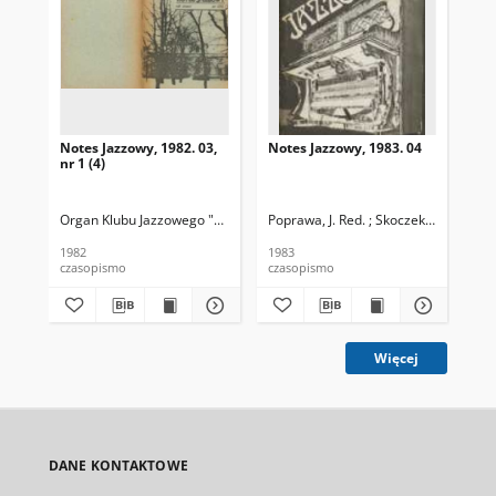
Notes Jazzowy, 1982. 03,
Notes Jazzowy, 1983. 04
Not
nr 1 (4)
Organ Klubu Jazzowego "Rotunda"
Poprawa, J. Red. ; Skoczek T. Red.
Skoczek, T. Red.
Pop
1982
1983
198
czasopismo
czasopismo
cza
Więcej
DANE KONTAKTOWE