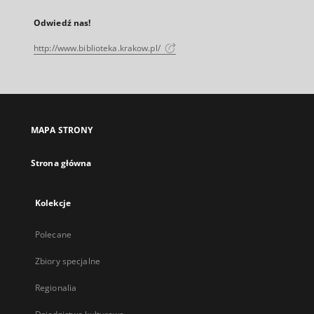
Odwiedź nas!
http://www.biblioteka.krakow.pl/
MAPA STRONY
Strona główna
Kolekcje
Polecane
Zbiory specjalne
Regionalia