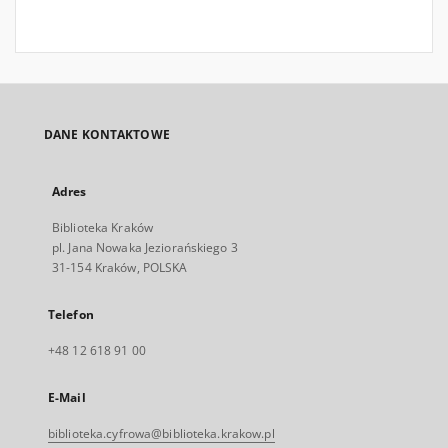
DANE KONTAKTOWE
Adres
Biblioteka Kraków
pl. Jana Nowaka Jeziorańskiego 3
31-154 Kraków, POLSKA
Telefon
+48 12 618 91 00
E-Mail
biblioteka.cyfrowa@biblioteka.krakow.pl