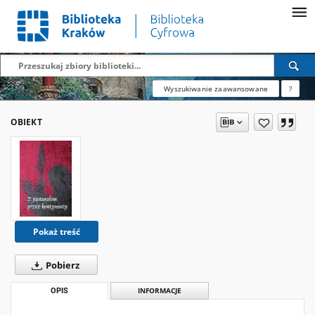
Wyszukiwanie zaawansowane
?
OBIEKT
Pokaż treść
Pobierz
OPIS
INFORMACJE