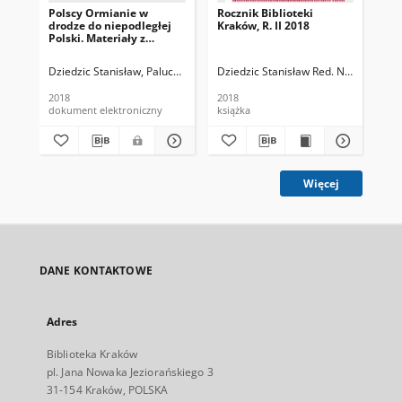
Polscy Ormianie w
Rocznik Biblioteki
Roc
drodze do niepodległej
Kraków, R. II 2018
Kra
Polski. Materiały z
konferencji naukowej.
Kraków, 9-10
Dziedzic Stanisław, Paluch Janusz, Red.
Dziedzic Stanisław Red. Nacz.
Paluch
Dzi
października 2018r.
2018
2018
201
dokument elektroniczny
książka
ksi
Więcej
DANE KONTAKTOWE
Adres
Biblioteka Kraków
pl. Jana Nowaka Jeziorańskiego 3
31-154 Kraków, POLSKA