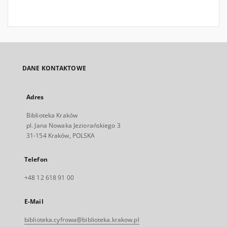
DANE KONTAKTOWE
Adres
Biblioteka Kraków
pl. Jana Nowaka Jeziorańskiego 3
31-154 Kraków, POLSKA
Telefon
+48 12 618 91 00
E-Mail
biblioteka.cyfrowa@biblioteka.krakow.pl