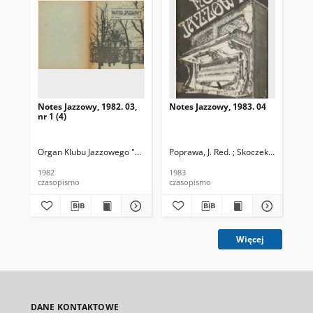
Notes Jazzowy, 1982. 03,
Notes Jazzowy, 1983. 04
Not
nr 1 (4)
Organ Klubu Jazzowego "Rotunda"
Poprawa, J. Red. ; Skoczek T. Red.
Skoczek, T. Red.
Pop
1982
1983
198
czasopismo
czasopismo
cza
Więcej
DANE KONTAKTOWE