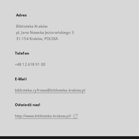
Adres
Biblioteka Kraków
pl. Jana Nowaka Jeziorańskiego 3
31-154 Kraków, POLSKA
Telefon
+48 12 618 91 00
E-Mail
biblioteka.cyfrowa@biblioteka.krakow.pl
Odwiedź nas!
http://www.biblioteka.krakow.pl/