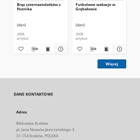
Brąz czternastolatków z
Futbolowe wakacje w
W p
Hutnika
Grębałowie
lic
(dan)
(dan)
Sas
2008
2008
200
artykuł
artykuł
art
Więcej
DANE KONTAKTOWE
Adres
Biblioteka Kraków
pl. Jana Nowaka Jeziorańskiego 3
31-154 Kraków, POLSKA