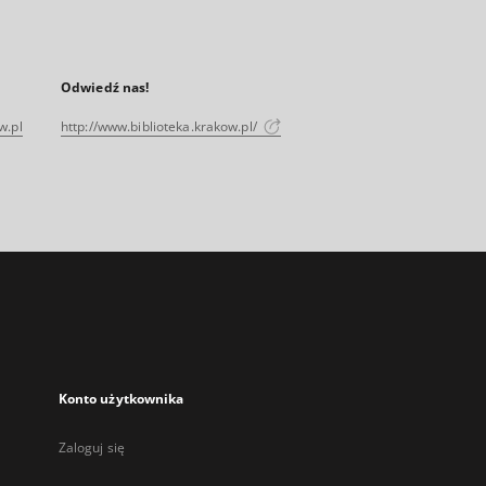
Odwiedź nas!
w.pl
http://www.biblioteka.krakow.pl/
Konto użytkownika
Zaloguj się