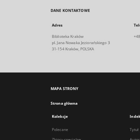
DANE KONTAKTOWE
Adres
Tel
Biblioteka Kraków
+48
pl. Jana Nowaka Jeziorańskiego 3
31-154 Kraków, POLSKA
MAPA STRONY
Strona główna
Kolekcje
Inde
Polecane
Tytuł
Zbiory specjalne
Autor