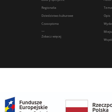
Regionalia
Temat
Dziedzictwo kulturowe
Opis
Czasopisma
Wyda
...
Miejs
Zobacz więcej
Wspó