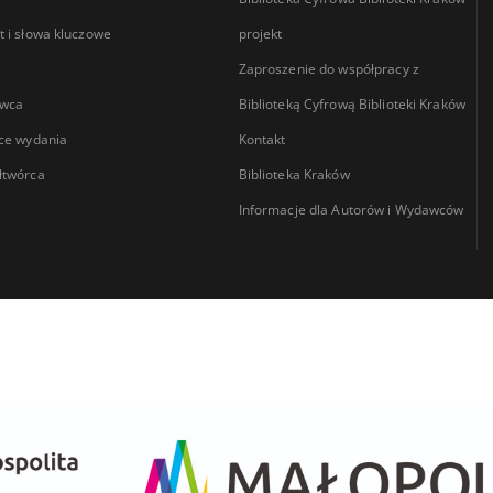
 i słowa kluczowe
projekt
Zaproszenie do współpracy z
wca
Biblioteką Cyfrową Biblioteki Kraków
ce wydania
Kontakt
łtwórca
Biblioteka Kraków
Informacje dla Autorów i Wydawców