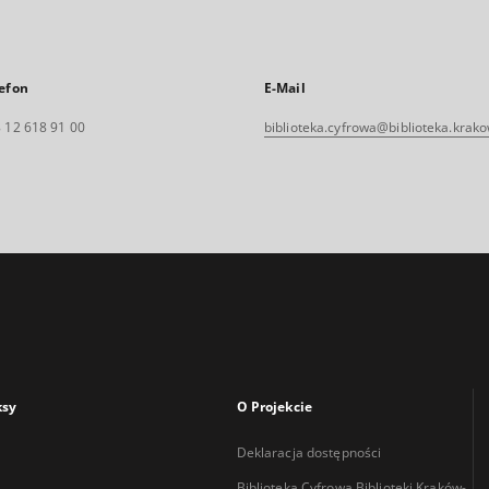
efon
E-Mail
 12 618 91 00
biblioteka.cyfrowa@biblioteka.krako
ksy
O Projekcie
Deklaracja dostępności
Biblioteka Cyfrowa Biblioteki Kraków-