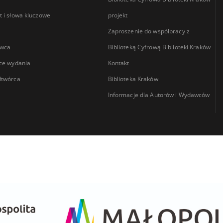
 i słowa kluczowe
projekt
Zaproszenie do współpracy z
wca
Biblioteką Cyfrową Biblioteki Kraków
ce wydania
Kontakt
łtwórca
Biblioteka Kraków
Informacje dla Autorów i Wydawców