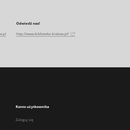
Odwiedź nas!
w.pl
http://www.biblioteka.krakow.pl/
Konto użytkownika
Zaloguj się