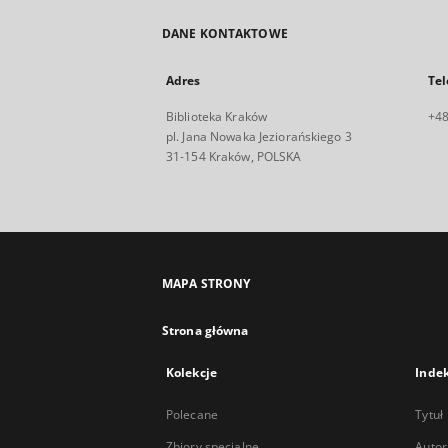
DANE KONTAKTOWE
Adres
Tel
Biblioteka Kraków
+48
pl. Jana Nowaka Jeziorańskiego 3
31-154 Kraków, POLSKA
MAPA STRONY
Strona główna
Kolekcje
Inde
Polecane
Tytuł
Zbiory specjalne
Autor