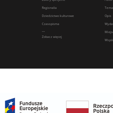
Regionalia
Temat
Dziedzictwo kulturowe
Opis
Czasopisma
Wyda
...
Miejs
Zobacz więcej
Wspó