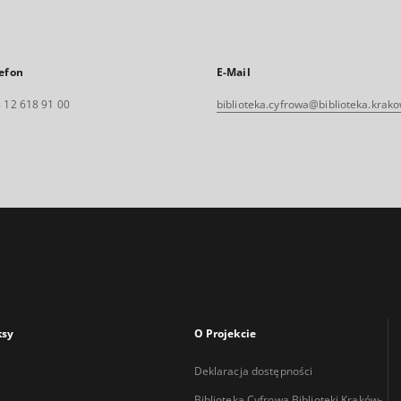
efon
E-Mail
 12 618 91 00
biblioteka.cyfrowa@biblioteka.krako
ksy
O Projekcie
Deklaracja dostępności
Biblioteka Cyfrowa Biblioteki Kraków-