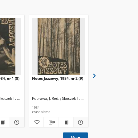
84, nr 1 (8)
Notes Jazzowy, 1984, nr 2 (9)
Notes Jazzowy, 1984, nr
(10)
Skoczek T. Red.
Poprawa, J. Red. ; Skoczek T. Red.
Poprawa, J. Red. ; Skocze
1984
1984
czasopismo
czasopismo
More