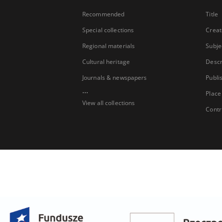
Recommended
Title
Special collections
Creat
Regional materials
Subje
Cultural heritage
Descr
Journals & newspapers
Publi
...
Place
View all collections
Contr