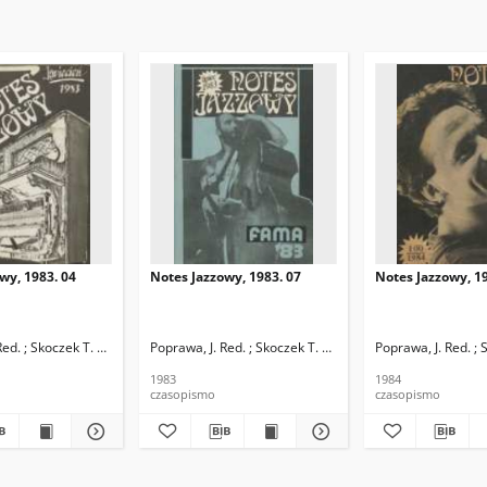
wy, 1983. 04
Notes Jazzowy, 1983. 07
Notes Jazzowy, 19
d.
Red. ; Skoczek T. Red.
Poprawa, J. Red. ; Skoczek T. Red.
Poprawa, J. Red. ; 
1983
1984
czasopismo
czasopismo