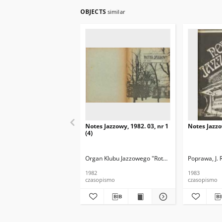
OBJECTS
similar
Notes Jazzowy, 1982. 03, nr 1
Notes Jazzo
(4)
Organ Klubu Jazzowego "Rotunda"
Skoczek, T. Re
Poprawa, J. 
1982
1983
czasopismo
czasopismo