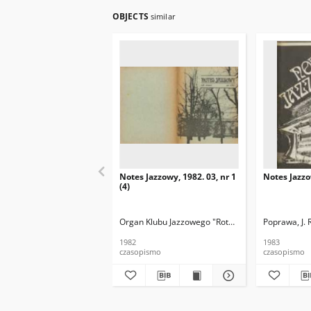
OBJECTS
similar
Notes Jazzowy, 1982. 03, nr 1
Notes Jazzo
(4)
Organ Klubu Jazzowego "Rotunda"
Skoczek, T. Re
Poprawa, J. 
1982
1983
czasopismo
czasopismo