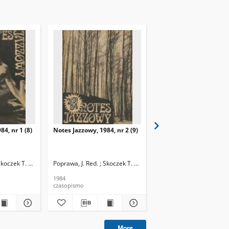
84, nr 1 (8)
Notes Jazzowy, 1984, nr 2 (9)
Notes Jazzowy, 1984, nr
(10)
Skoczek T. Red.
Poprawa, J. Red. ; Skoczek T. Red.
Poprawa, J. Red. ; Skocze
1984
1984
czasopismo
czasopismo
More