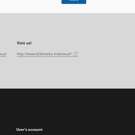
Visit us!
w.pl
http://www.biblioteka.krakow.pl/
User's account