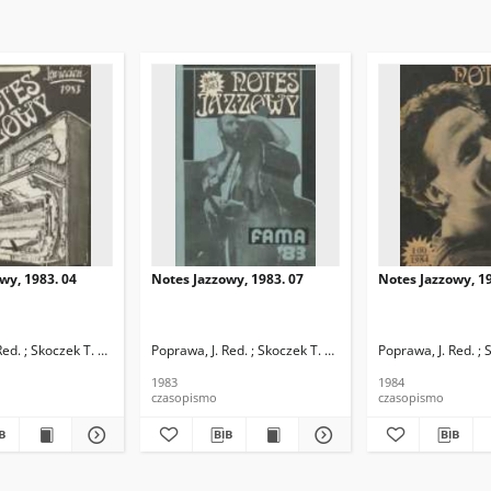
wy, 1983. 04
Notes Jazzowy, 1983. 07
Notes Jazzowy, 19
d.
Red. ; Skoczek T. Red.
Poprawa, J. Red. ; Skoczek T. Red.
Poprawa, J. Red. ; 
1983
1984
czasopismo
czasopismo