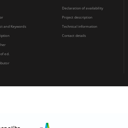
Declaration of availability
or
Project description
ct and Keywords
Technical information
iption
Contact details
sher
 of ed.
ibutor