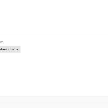
s:
lne i lokalne