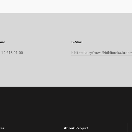
one
E-Mail
 12 618 91 00
biblioteka.cyfrowa@biblioteka.krako
xes
About Project