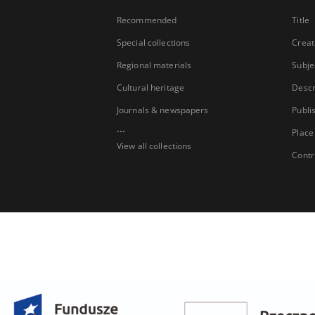
Recommended
Title
Special collections
Creat
Regional materials
Subje
Cultural heritage
Descr
Journals & newspapers
Publi
...
Place
View all collections
Contr