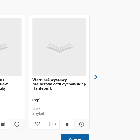
o :
Wernisaż wystawy
Notatki z podróży
isław
malarstwa Zofii Żychowskiej-
ują
Haniebnik
(mp)
(mp)
2007
2008
artykuł
artykuł
Więcej