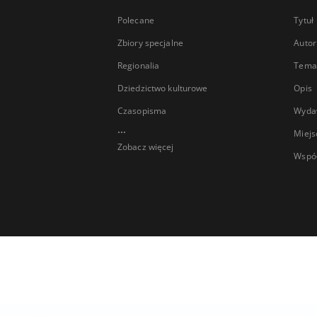
Polecane
Tytuł
Zbiory specjalne
Autor
Regionalia
Temat
Dziedzictwo kulturowe
Opis
Czasopisma
Wyda
...
Miejs
Zobacz więcej
Wspó