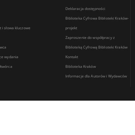
Deklaracja dostępności
Biblioteka Cyfrowa Biblioteki Kraków-
 i słowa kluczowe
projekt
Zaproszenie do współpracy z
wca
Biblioteką Cyfrową Biblioteki Kraków
ce wydania
Kontakt
łtwórca
Biblioteka Kraków
Informacje dla Autorów i Wydawców