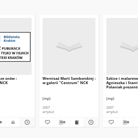
 ze snów :
Wernisaż Marii Samborskiej :
Szkice i malarstw
 NCK
w galerii "Centrum" NCK
Agnieszka i Stan
Polaniak prezent
(mp)
(mp)
2007
2007
artykuł
artykuł