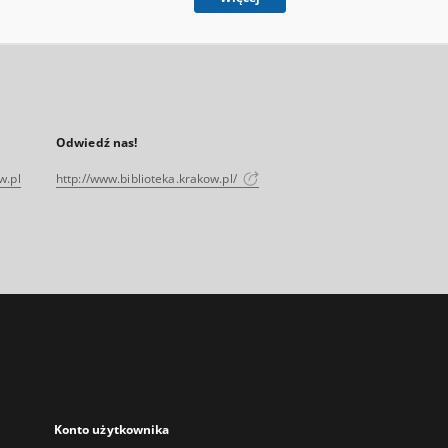
Odwiedź nas!
w.pl
http://www.biblioteka.krakow.pl/
Konto użytkownika