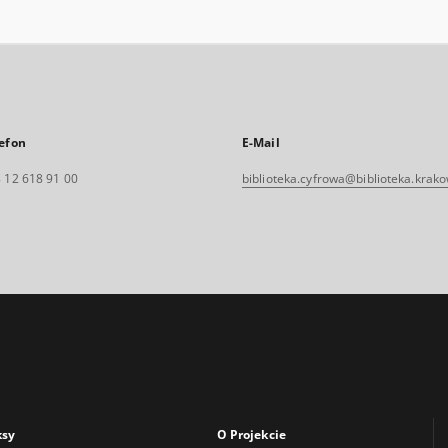
efon
E-Mail
 12 618 91 00
biblioteka.cyfrowa@biblioteka.krako
ksy
O Projekcie