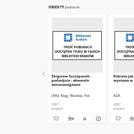
OBIEKTY
podobne
Zbigniew Szczepanek -
Kobieta jak
podwójnie : akwarele
wystawa w
astronawigatora
(AN)
Klag, Wacław. Fot.
AZA
2007
2007
artykuł
artykuł