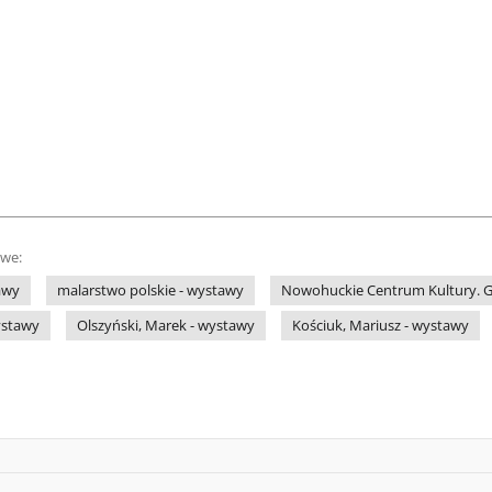
owe:
awy
malarstwo polskie - wystawy
Nowohuckie Centrum Kultury. G
ystawy
Olszyński, Marek - wystawy
Kościuk, Mariusz - wystawy