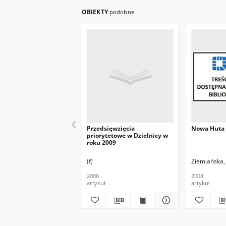
OBIEKTY
podobne
Przedsięwzięcia
Nowa Huta 
priorytetowe w Dzielnicy w
roku 2009
(f)
Ziemiańska
2008
2008
artykuł
artykuł