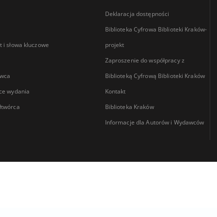
Deklaracja dostępności
Biblioteka Cyfrowa Biblioteki Kraków-
 i słowa kluczowe
projekt
Zaproszenie do współpracy z
wca
Biblioteką Cyfrową Biblioteki Kraków
ce wydania
Kontakt
łtwórca
Biblioteka Kraków
Informacje dla Autorów i Wydawców