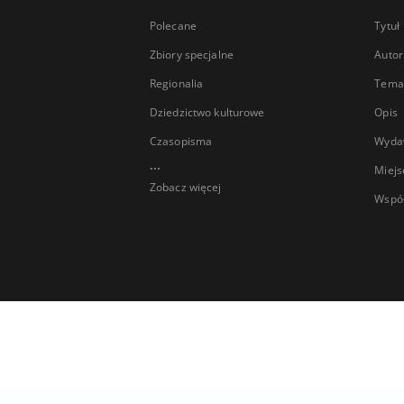
Polecane
Tytuł
Zbiory specjalne
Autor
Regionalia
Temat
Dziedzictwo kulturowe
Opis
Czasopisma
Wyda
...
Miejs
Zobacz więcej
Wspó