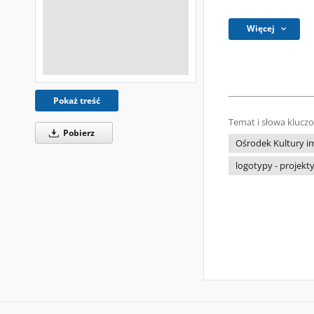
Więcej
Pokaż treść
Temat i słowa klucz
Pobierz
Ośrodek Kultury i
logotypy - projekt