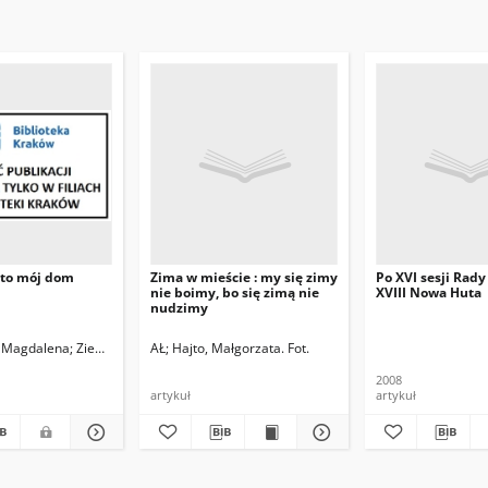
to mój dom
Zima w mieście : my się zimy
Po XVI sesji Rady
nie boimy, bo się zimą nie
XVIII Nowa Huta
nudzimy
, Magdalena
Ziemiański, Grzegorz. Fot.
AŁ
Hajto, Małgorzata. Fot.
2008
artykuł
artykuł