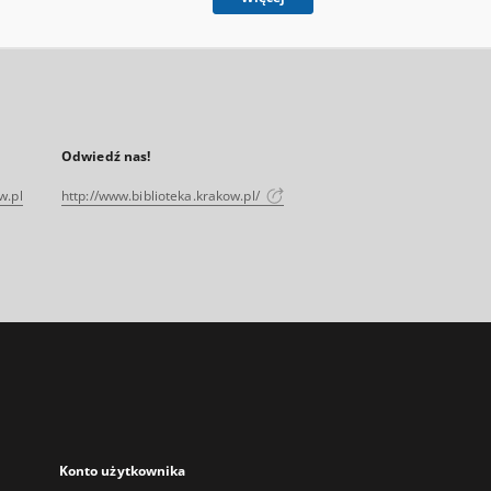
Odwiedź nas!
w.pl
http://www.biblioteka.krakow.pl/
Konto użytkownika