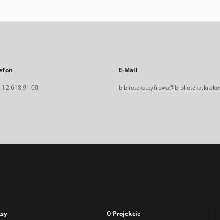
efon
E-Mail
 12 618 91 00
biblioteka.cyfrowa@biblioteka.krako
ksy
O Projekcie