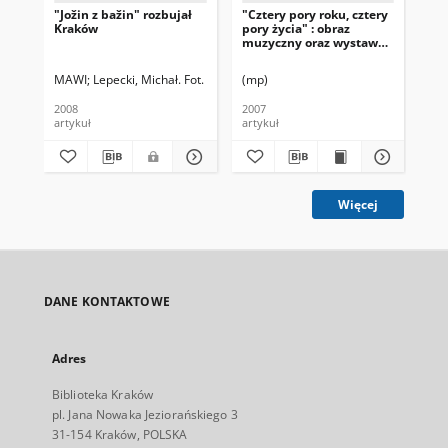
"Jožin z bažin" rozbujał
"Cztery pory roku, cztery
No
Kraków
pory życia" : obraz
Git
muzyczny oraz wystawa
24 
malarstwa
MAWI
Lepecki, Michał. Fot.
(mp)
(f)
2008
2007
201
artykuł
artykuł
art
Więcej
DANE KONTAKTOWE
Adres
Biblioteka Kraków
pl. Jana Nowaka Jeziorańskiego 3
31-154 Kraków, POLSKA