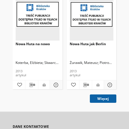
Nowa Huta na nowo
Nowa Huta jak Berlin
Dla
Koterba, Elżbieta
Skwarczek, Mateusz. Fot.
Żurawik, Mateusz
Żurawik, Mateusz, Rozm.
Piotrowski, Paweł. 
Rad
2013
2013
201
artykuł
artykuł
art
Więcej
DANE KONTAKTOWE