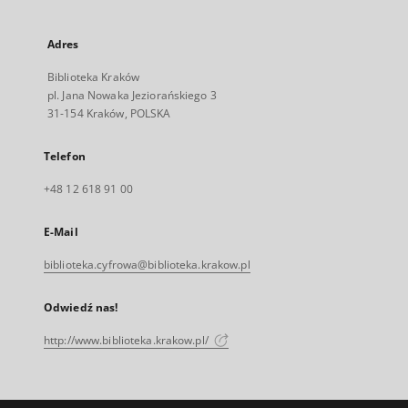
Adres
Biblioteka Kraków
pl. Jana Nowaka Jeziorańskiego 3
31-154 Kraków, POLSKA
Telefon
+48 12 618 91 00
E-Mail
biblioteka.cyfrowa@biblioteka.krakow.pl
Odwiedź nas!
http://www.biblioteka.krakow.pl/