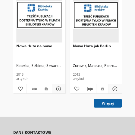
Nowa Huta na nowo
Nowa Huta jak Berlin
Dla
Koterba, Elżbieta
Skwarczek, Mateusz. Fot.
Żurawik, Mateusz
Żurawik, Mateusz, Rozm.
Piotrowski, Paweł. 
Rad
2013
2013
201
artykuł
artykuł
art
Więcej
DANE KONTAKTOWE