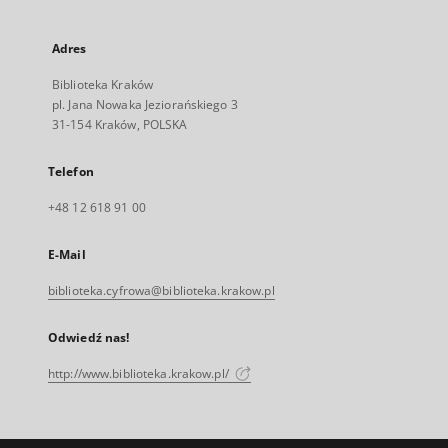
Adres
Biblioteka Kraków
pl. Jana Nowaka Jeziorańskiego 3
31-154 Kraków, POLSKA
Telefon
+48 12 618 91 00
E-Mail
biblioteka.cyfrowa@biblioteka.krakow.pl
Odwiedź nas!
http://www.biblioteka.krakow.pl/