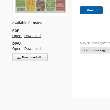
More
Available formats:
PDF
Open
Download
Subject and keyword
DJVU
Open
Download
czasopisma regiona
Download all