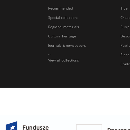
Recommended
Title
Special collections
Creat
Regional materials
Subje
Cultural heritage
Descr
Journals & newspapers
Publi
...
Place
View all collections
Contr