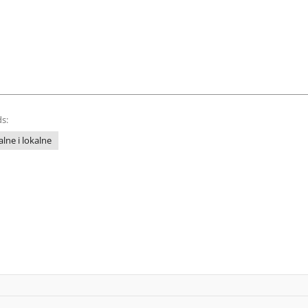
s:
lne i lokalne