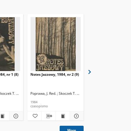
84, nr 1 (8)
Notes Jazzowy, 1984, nr 2 (9)
Notes Jazzowy, 1984, nr
(10)
Skoczek T. Red.
Poprawa, J. Red. ; Skoczek T. Red.
Poprawa, J. Red. ; Skocze
1984
1984
czasopismo
czasopismo
More