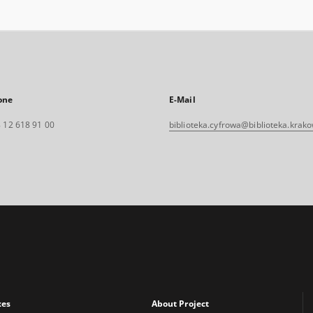
one
E-Mail
 12 618 91 00
biblioteka.cyfrowa@biblioteka.krako
xes
About Project