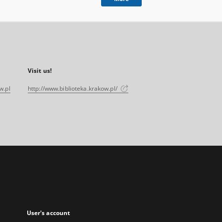
Visit us!
w.pl
http://www.biblioteka.krakow.pl/
User's account