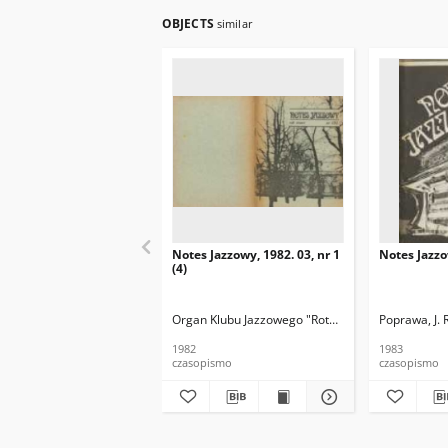
OBJECTS
similar
Notes Jazzowy, 1982. 03, nr 1
Notes Jazzo
(4)
Organ Klubu Jazzowego "Rotunda"
Skoczek, T. Re
Poprawa, J. 
1982
1983
czasopismo
czasopismo