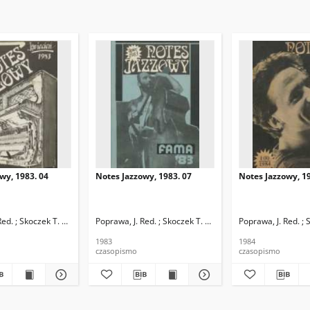
wy, 1983. 04
Notes Jazzowy, 1983. 07
Notes Jazzowy, 19
d.
Red. ; Skoczek T. Red.
Poprawa, J. Red. ; Skoczek T. Red.
Poprawa, J. Red. ; 
1983
1984
czasopismo
czasopismo