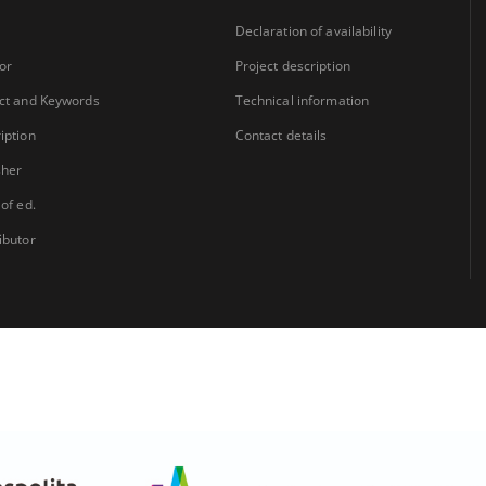
Declaration of availability
or
Project description
ct and Keywords
Technical information
iption
Contact details
sher
 of ed.
ibutor