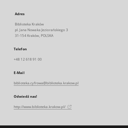
Adres
Biblioteka Kraków
pl. Jana Nowaka Jeziorańskiego 3
31-154 Kraków, POLSKA
Telefon
+48 12 618 91 00
E-Mail
biblioteka.cyfrowa@biblioteka.krakow.pl
Odwiedź nas!
http://www.biblioteka.krakow.pl/