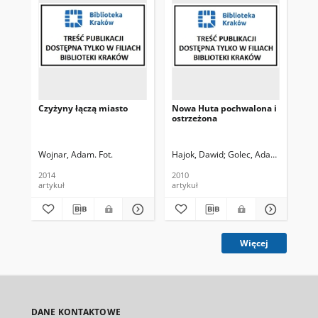
Czyżyny łączą miasto
Nowa Huta pochwalona i
Re
ostrzeżona
Wojnar, Adam. Fot.
Hajok, Dawid
Golec, Adam. Fot.
Ceg
2014
2010
201
artykuł
artykuł
art
Więcej
DANE KONTAKTOWE