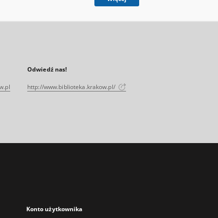
Odwiedź nas!
w.pl
http://www.biblioteka.krakow.pl/
Konto użytkownika