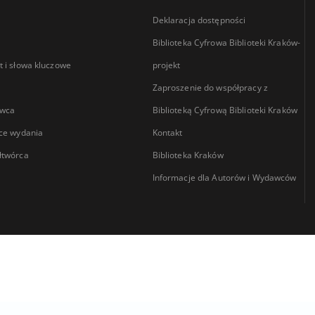
Deklaracja dostępności
Biblioteka Cyfrowa Biblioteki Kraków-
 i słowa kluczowe
projekt
Zaproszenie do współpracy z
wca
Biblioteką Cyfrową Biblioteki Kraków
ce wydania
Kontakt
łtwórca
Biblioteka Kraków
Informacje dla Autorów i Wydawców