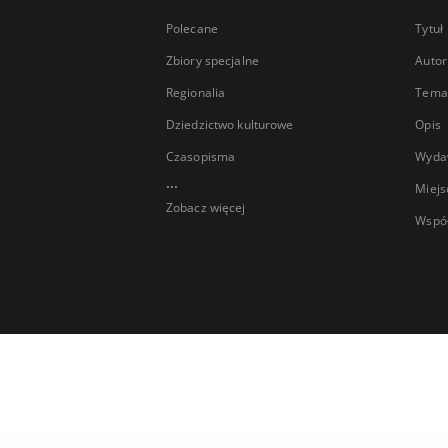
Polecane
Tytuł
Zbiory specjalne
Autor
Regionalia
Temat
Dziedzictwo kulturowe
Opis
Czasopisma
Wyda
...
Miejs
Zobacz więcej
Wspó