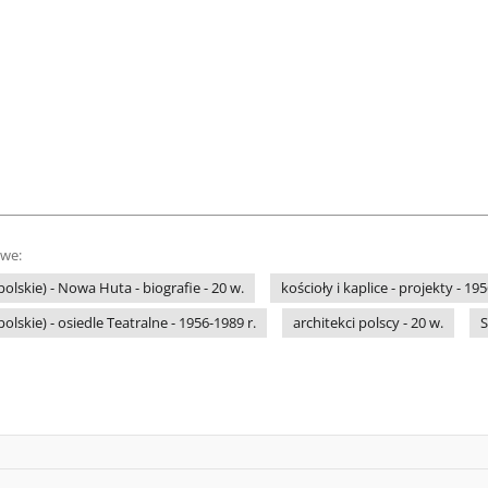
owe:
lskie) - Nowa Huta - biografie - 20 w.
kościoły i kaplice - projekty - 19
lskie) - osiedle Teatralne - 1956-1989 r.
architekci polscy - 20 w.
S