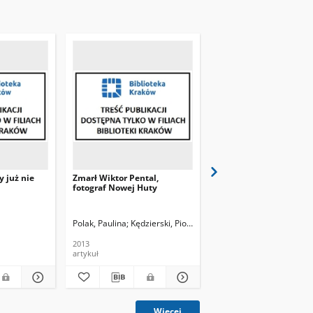
y już nie
Zmarł Wiktor Pental,
Ostatnie pożegnanie
fotograf Nowej Huty
Wiktora Pentala, fotog
Nowej Huty
Polak, Paulina
Kędzierski, Piotr. Fot.
(PP)
Banaś, Andrzej. Fot
2013
2013
artykuł
artykuł
Więcej