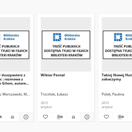
 duszpasterz z
Wiktor Pental
Takiej Nowej Hut
c : rozmowa z
zobaczymy
 Gilem, autorem
 opracowania
 poświęconego
h
Warszawski, Marcin. Rozm.
Trzciński, Łukasz
Polak, Paulina
rzowi Jancarzowi
2013
2013
artykuł
artykuł