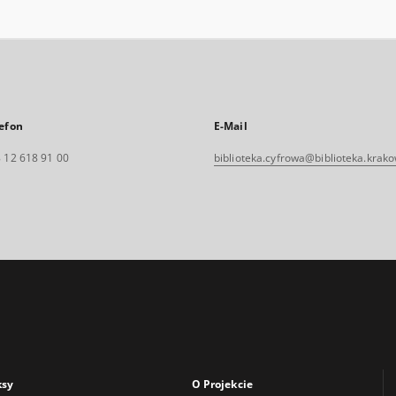
efon
E-Mail
 12 618 91 00
biblioteka.cyfrowa@biblioteka.krako
ksy
O Projekcie