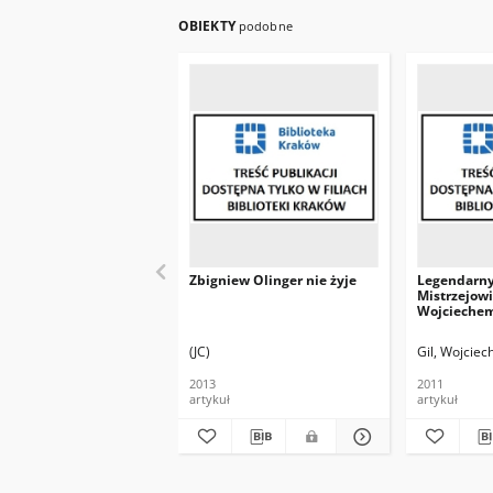
OBIEKTY
podobne
Zbigniew Olinger nie żyje
Legendarny
Mistrzejowi
Wojciechem
pierwszego
naukowego
(JC)
Gil, Wojciec
ks. Kazimie
2013
2011
artykuł
artykuł