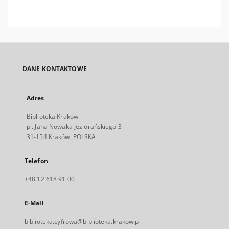
DANE KONTAKTOWE
Adres
Biblioteka Kraków
pl. Jana Nowaka Jeziorańskiego 3
31-154 Kraków, POLSKA
Telefon
+48 12 618 91 00
E-Mail
biblioteka.cyfrowa@biblioteka.krakow.pl