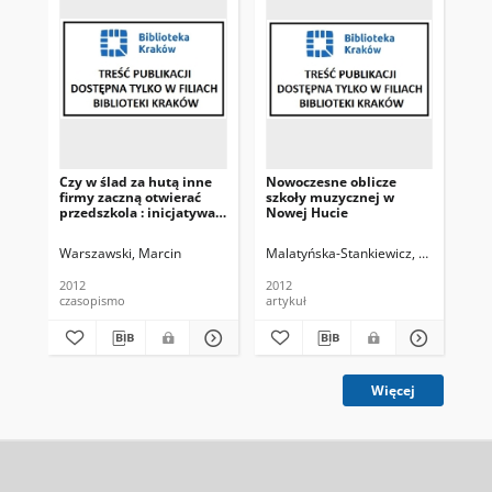
Czy w ślad za hutą inne
Nowoczesne oblicze
Dw
firmy zaczną otwierać
szkoły muzycznej w
nis
przedszkola : inicjatywa :
Nowej Hucie
do "Akademii Małych
Pociech" uczęszczać ma
Warszawski, Marcin
Malatyńska-Stankiewicz, Agnieszka
Wa
100 dzieci hutników
2012
2012
201
czasopismo
artykuł
art
Więcej