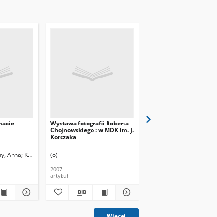
macie
Wystawa fotografii Roberta
W "1949 Club"
Chojnowskiego : w MDK im. J.
Korczaka
ny, Anna
Kowal, Anna. Rys.
(o)
(f)
2007
2007
artykuł
artykuł
Więcej