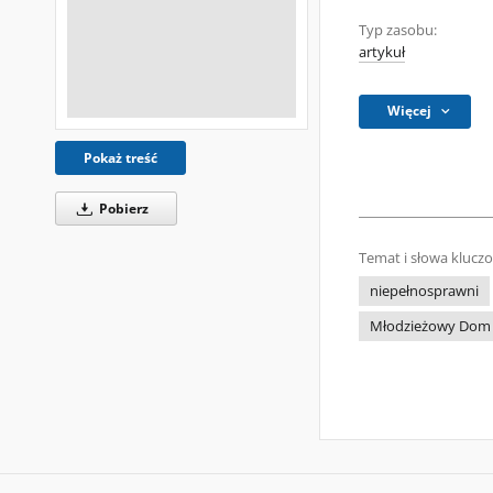
Typ zasobu:
artykuł
Więcej
Pokaż treść
Pobierz
Temat i słowa klucz
niepełnosprawni
Młodzieżowy Dom Ku