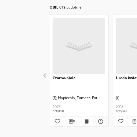
OBIEKTY
podobne
Czarno-białe
Uroda kwia
(f)
Napierała, Tomasz. Fot.
(f)
2007
2008
artykuł
artykuł