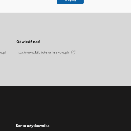
Odwiedź nas!
w.pl
http://www.biblioteka.krakow.pl/
Konto użytkownika