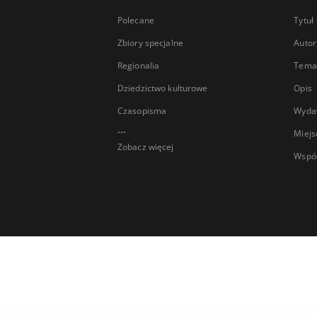
Polecane
Tytuł
Zbiory specjalne
Autor
Regionalia
Temat
Dziedzictwo kulturowe
Opis
Czasopisma
Wyda
...
Miejs
Zobacz więcej
Wspó