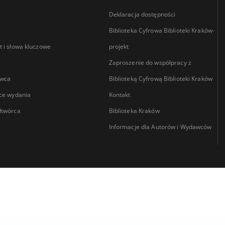
Deklaracja dostępności
Biblioteka Cyfrowa Biblioteki Kraków-
 i słowa kluczowe
projekt
Zaproszenie do współpracy z
wca
Biblioteką Cyfrową Biblioteki Kraków
ce wydania
Kontakt
łtwórca
Biblioteka Kraków
Informacje dla Autorów i Wydawców