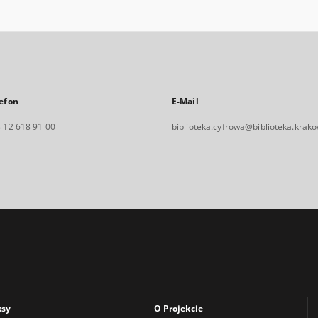
efon
E-Mail
 12 618 91 00
biblioteka.cyfrowa@biblioteka.krako
ksy
O Projekcie