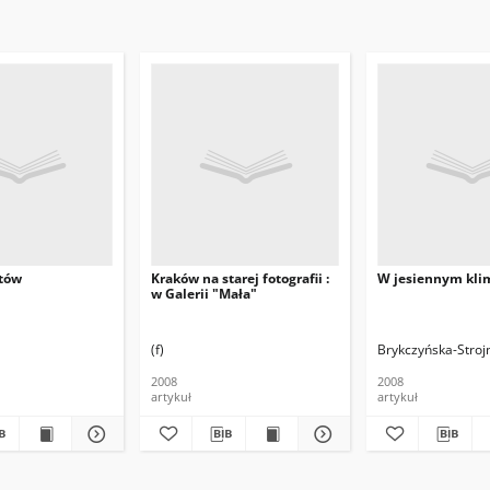
tów
Kraków na starej fotografii :
W jesiennym kli
w Galerii "Mała"
(f)
Brykczyńska-Stroj
2008
2008
artykuł
artykuł