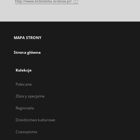
http://www.biblioteka.krakow.pl/
MAPA STRONY
Strona główna
Kolekcje
Polecane
Zbiory specjalne
Regionalia
Dziedzictwo kulturowe
Czasopisma