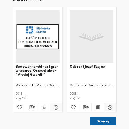
Budował kombinat i grał
Odszedł Józef Szajna
Na 
w teatrze. Ostatni aktor
ma 
"Młodej Gwardii"
będ
Warszawski, Marcin
Warszawski, Marcin. Fot.
Domański, Dariusz
Ziemiański, Grzeg
Sch
2013
2008
201
artykuł
artykuł
art
Więcej