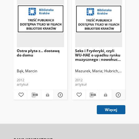
Ostra płyta z... dostawą
Seks i Fryderyki, czyli
No
do domu
WU-HAE o upadku rynku
mia
muzycznego : nowohucki
zespół rzuca rękawicę
wielkim wytwórniom
Bąk, Marcin
Mazurek, Maria
Hubrich, Jan. Fot.
Bąk
fonograficznym. Czy ma
szanse w tej nierównej
2012
2012
201
batalii?
artykuł
artykuł
art
Więcej