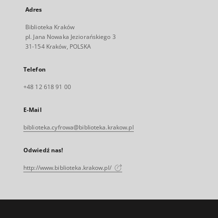
Adres
Biblioteka Kraków
pl. Jana Nowaka Jeziorańskiego 3
31-154 Kraków, POLSKA
Telefon
+48 12 618 91 00
E-Mail
biblioteka.cyfrowa@biblioteka.krakow.pl
Odwiedź nas!
http://www.biblioteka.krakow.pl/