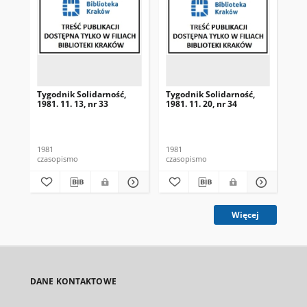
Tygodnik Solidarność,
Tygodnik Solidarność,
Tyg
1981. 11. 13, nr 33
1981. 11. 20, nr 34
198
1981
1981
198
czasopismo
czasopismo
cza
Więcej
DANE KONTAKTOWE