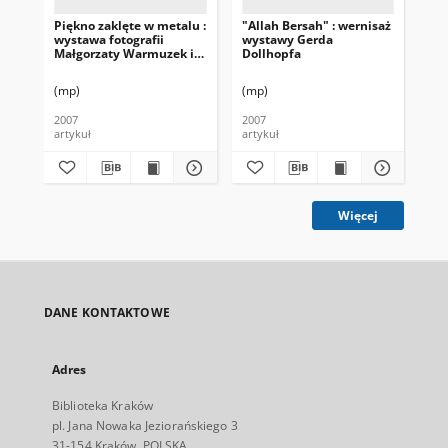
Piękno zaklęte w metalu :
"Allah Bersah" : wernisaż
No
wystawa fotografii
wystawy Gerda
sio
Małgorzaty Warmuzek i
Dollhopfa
lec
Janiny Radzikowskiej
(mp)
(mp)
Rad
2007
2007
200
artykuł
artykuł
art
Więcej
DANE KONTAKTOWE
Adres
Biblioteka Kraków
pl. Jana Nowaka Jeziorańskiego 3
31-154 Kraków, POLSKA