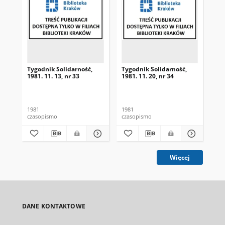
Tygodnik Solidarność,
Tygodnik Solidarność,
Tyg
1981. 11. 13, nr 33
1981. 11. 20, nr 34
198
1981
1981
198
czasopismo
czasopismo
cza
Więcej
DANE KONTAKTOWE