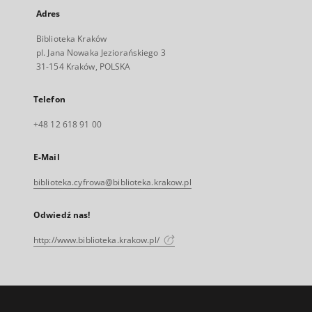
Adres
Biblioteka Kraków
pl. Jana Nowaka Jeziorańskiego 3
31-154 Kraków, POLSKA
Telefon
+48 12 618 91 00
E-Mail
biblioteka.cyfrowa@biblioteka.krakow.pl
Odwiedź nas!
http://www.biblioteka.krakow.pl/