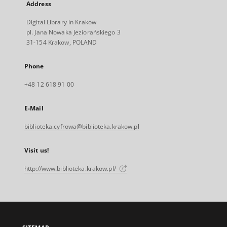
Address
Digital Library in Krakow
pl. Jana Nowaka Jeziorańskiego 3
31-154 Krakow, POLAND
Phone
+48 12 618 91 00
E-Mail
biblioteka.cyfrowa@biblioteka.krakow.pl
Visit us!
http://www.biblioteka.krakow.pl/