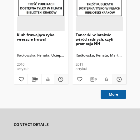
Klub fruwająca ryba
Tancerki w lataksie
Świ
wreszcie fruwa!
wśród radnych, czyli
po
promocja NH
Radłowska, Renata
Ociepa, Jakub. Fot.
Radłowska, Renata
Martini-Kielan, Ja
Rad
2010
2011
201
artykuł
artykuł
art
More
CONTACT DETAILS