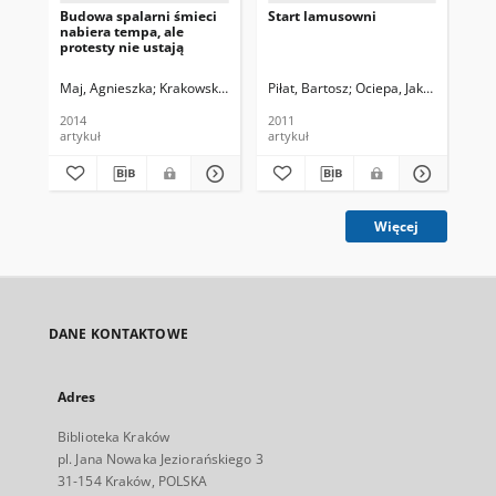
Budowa spalarni śmieci
Start lamusowni
Eko
nabiera tempa, ale
protesty nie ustają
Maj, Agnieszka
Krakowski Holding Komunalny, Fot.
Piłat, Bartosz
Ociepa, Jakub. Fot.
Haj
2014
2011
201
artykuł
artykuł
art
Więcej
DANE KONTAKTOWE
Adres
Biblioteka Kraków
pl. Jana Nowaka Jeziorańskiego 3
31-154 Kraków, POLSKA