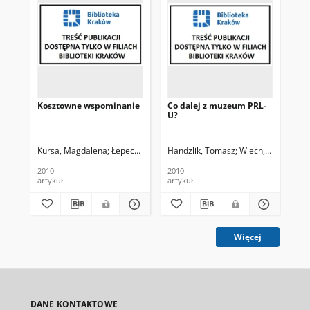
Kosztowne wspominanie
Co dalej z muzeum PRL-
PR
U?
Kursa, Magdalena
Łepecki, Michał. Fot.
Handzlik, Tomasz
Wiech, Tomasz. Fo
Suc
2010
2010
200
artykuł
artykuł
art
Więcej
DANE KONTAKTOWE