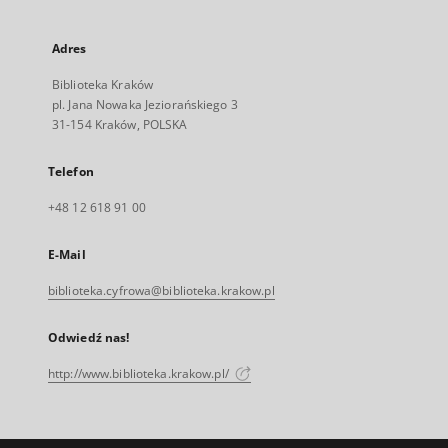
Adres
Biblioteka Kraków
pl. Jana Nowaka Jeziorańskiego 3
31-154 Kraków, POLSKA
Telefon
+48 12 618 91 00
E-Mail
biblioteka.cyfrowa@biblioteka.krakow.pl
Odwiedź nas!
http://www.biblioteka.krakow.pl/