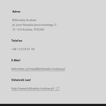
Adres
Biblioteka Kraków
pl. Jana Nowaka Jeziorańskiego 3
31-154 Kraków, POLSKA
Telefon
+48 12 618 91 00
E-Mail
biblioteka.cyfrowa@biblioteka.krakow.pl
Odwiedź nas!
http://www.biblioteka.krakow.pl/