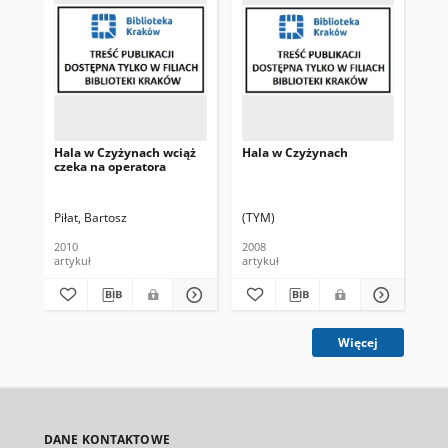
Hala w Czyżynach wciąż
Hala w Czyżynach
Ha
czeka na operatora
kr
Piłat, Bartosz
(TYM)
Pił
2010
2008
200
artykuł
artykuł
art
Więcej
DANE KONTAKTOWE