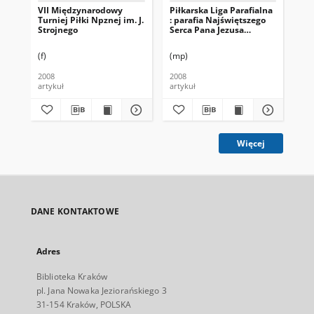
VII Międzynarodowy
Piłkarska Liga Parafialna
Tur
Turniej Piłki Npznej im. J.
: parafia Najświętszego
Fa
Strojnego
Serca Pana Jezusa
mistrzem
(f)
(mp)
2008
2008
200
artykuł
artykuł
art
Więcej
DANE KONTAKTOWE
Adres
Biblioteka Kraków
pl. Jana Nowaka Jeziorańskiego 3
31-154 Kraków, POLSKA