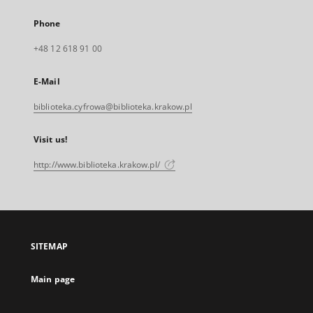
Phone
+48 12 618 91 00
E-Mail
biblioteka.cyfrowa@biblioteka.krakow.pl
Visit us!
http://www.biblioteka.krakow.pl/
SITEMAP
Main page