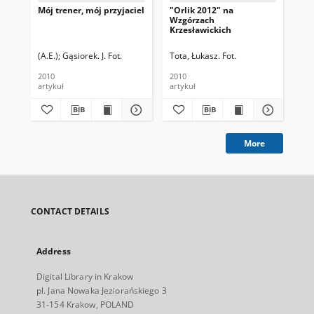
Mój trener, mój przyjaciel
"Orlik 2012" na
W 
Wzgórzach
duc
Krzesławickich
spo
no
(A.E.)
Gąsiorek. J. Fot.
Tota, Łukasz. Fot.
Pie
2010
2010
201
artykuł
artykuł
art
More
CONTACT DETAILS
Address
Digital Library in Krakow
pl. Jana Nowaka Jeziorańskiego 3
31-154 Krakow, POLAND