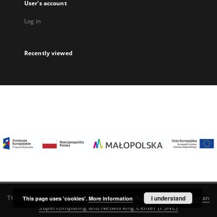
User's account
Log in
Recently viewed
I understand
This service runs on
DInGO dLibra 6.3.22
software created by
Poznan
This page uses 'cookies'.
More information
Supercomputing and Networking Center (PSNC)