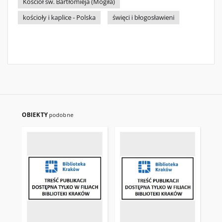
Kościół św. Bartłomieja (Mogiła)
kościoły i kaplice - Polska
święci i błogosławieni
OBIEKTY
podobne