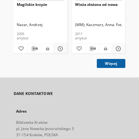
Mogilskie krzyże
Wieża złożona od nowa
"Bu
wsp
sa
Nazar, Andrzej
(MM)
Kaczmarz, Anna. Fot.
Jag
2005
2011
201
artykuł
artykuł
art
Więcej
DANE KONTAKTOWE
Adres
Biblioteka Kraków
pl. Jana Nowaka Jeziorańskiego 3
31-154 Kraków, POLSKA