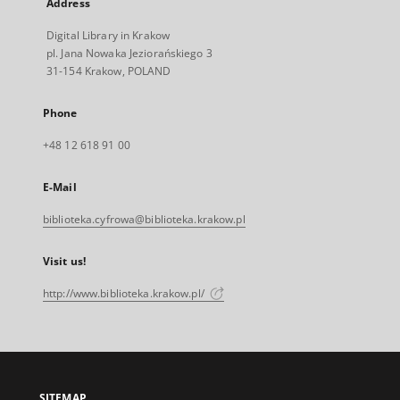
Address
Digital Library in Krakow
pl. Jana Nowaka Jeziorańskiego 3
31-154 Krakow, POLAND
Phone
+48 12 618 91 00
E-Mail
biblioteka.cyfrowa@biblioteka.krakow.pl
Visit us!
http://www.biblioteka.krakow.pl/
SITEMAP