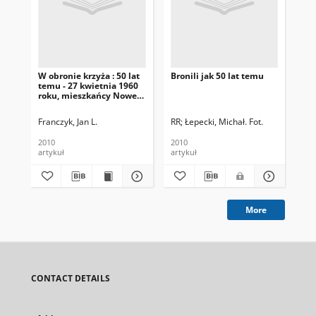
W obronie krzyża : 50 lat
Bronili jak 50 lat temu
Hu
temu - 27 kwietnia 1960
ofi
roku, mieszkańcy Nowej
Sm
Huty stanęli...
Franczyk, Jan L.
RR
Łepecki, Michał. Fot.
Rad
2010
2010
201
artykuł
artykuł
art
More
CONTACT DETAILS