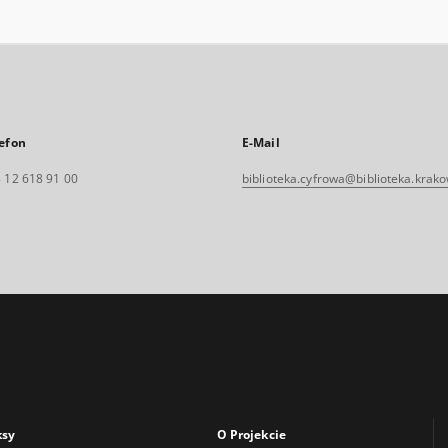
efon
E-Mail
 12 618 91 00
biblioteka.cyfrowa@biblioteka.krako
ksy
O Projekcie