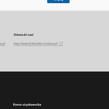
Odwiedź nas!
w.pl
http://www.biblioteka.krakow.pl/
Konto użytkownika