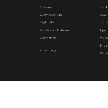
Polecane
Tytuł
Zbiory specjalne
Autor
Regionalia
Temat
Dziedzictwo kulturowe
Opis
Czasopisma
Wyda
...
Miejs
Zobacz więcej
Wspó