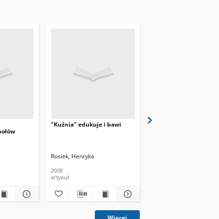
"Kuźnia" edukuje i bawi
"Kuźnia" przyjazna
połów
seniorom
Rosiek, Henryka
Rosiek, Henryka
2008
2010
artykuł
artykuł
Więcej