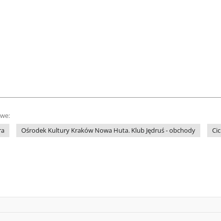
owe:
ra
Ośrodek Kultury Kraków Nowa Huta. Klub Jędruś - obchody
Ci