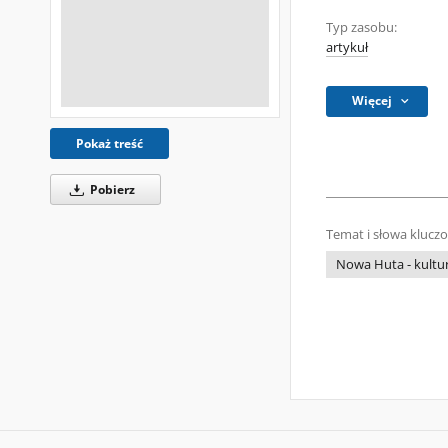
Typ zasobu:
artykuł
Więcej
Pokaż treść
Pobierz
Temat i słowa klucz
Nowa Huta - kultu