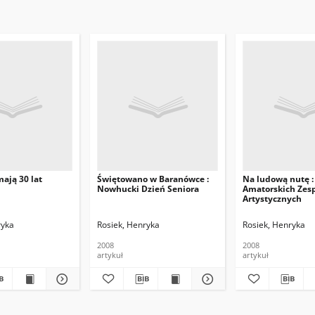
ają 30 lat
Świętowano w Baranówce :
Na ludową nutę :
Nowhucki Dzień Seniora
Amatorskich Zes
Artystycznych
ryka
Rosiek, Henryka
Rosiek, Henryka
2008
2008
artykuł
artykuł