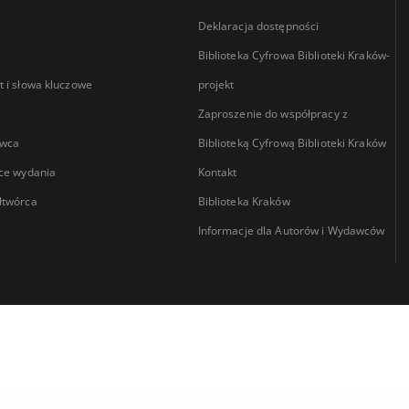
Deklaracja dostępności
Biblioteka Cyfrowa Biblioteki Kraków-
 i słowa kluczowe
projekt
Zaproszenie do współpracy z
wca
Biblioteką Cyfrową Biblioteki Kraków
ce wydania
Kontakt
łtwórca
Biblioteka Kraków
Informacje dla Autorów i Wydawców