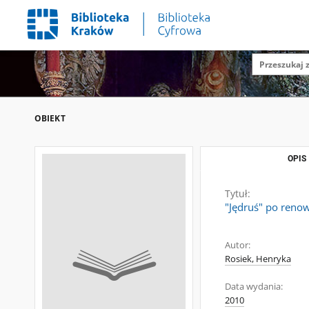
OBIEKT
OPIS
Tytuł:
"Jędruś" po renow
Autor:
Rosiek, Henryka
Data wydania:
2010