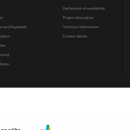
Declaration of availability
or
Project description
ct and Keywords
Technical information
iption
Contact details
sher
 of ed.
ibutor