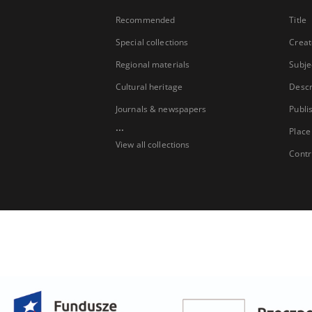
Recommended
Title
Special collections
Creat
Regional materials
Subje
Cultural heritage
Descr
Journals & newspapers
Publi
...
Place
View all collections
Contr