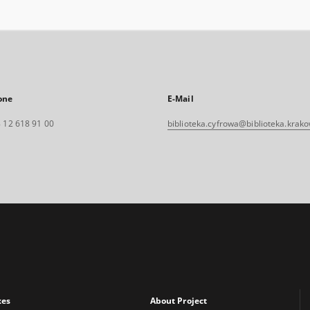
one
E-Mail
 12 618 91 00
biblioteka.cyfrowa@biblioteka.krako
xes
About Project