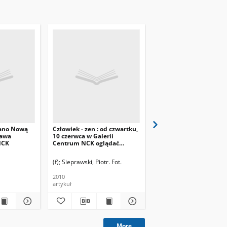
ano Nową
Człowiek - zen : od czwartku,
Sport w Nowej Hucie :
tawa
10 czerwca w Galerii
wystawa fotografii spo
NCK
Centrum NCK oglądać
red. Stanisława
będzie można wystawę
Gawlińskiego
fotografii Piotra
(f)
Sieprawski, Piotr. Fot.
(SP)
Sieprawskiego
2010
2010
artykuł
artykuł
More