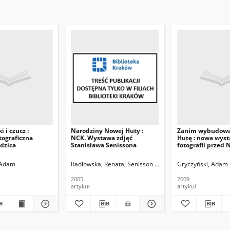
i i czucz :
Narodziny Nowej Huty :
Zanim wybudow
tograficzna
NCK. Wystawa zdjęć
Hutę : nowa wys
dzica
Stanisława Senissona
fotografii przed 
 Adam
Radłowska, Renata
Senisson , Stanisław. Fot.
Gryczyński, Adam
2005
2009
artykuł
artykuł