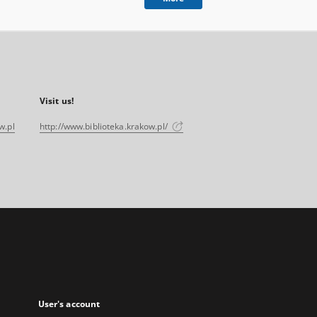
Visit us!
w.pl
http://www.biblioteka.krakow.pl/
User's account