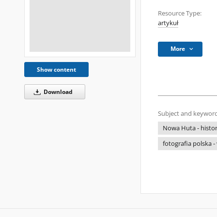
Resource Type:
artykuł
More
Show content
Download
Subject and keyword
Nowa Huta - histori
fotografia polska -