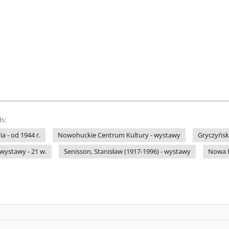
s:
a - od 1944 r.
Nowohuckie Centrum Kultury - wystawy
Gryczyńsk
 wystawy - 21 w.
Senisson, Stanisław (1917-1996) - wystawy
Nowa H