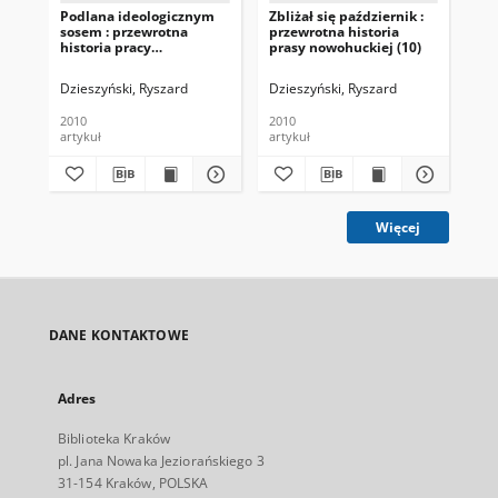
Podlana ideologicznym
Zbliżał się październik :
O r
sosem : przewrotna
przewrotna historia
his
historia pracy
prasy nowohuckiej (10)
now
nowohuckiej (1)
Dzieszyński, Ryszard
Dzieszyński, Ryszard
Dzi
2010
2010
201
artykuł
artykuł
art
Więcej
DANE KONTAKTOWE
Adres
Biblioteka Kraków
pl. Jana Nowaka Jeziorańskiego 3
31-154 Kraków, POLSKA