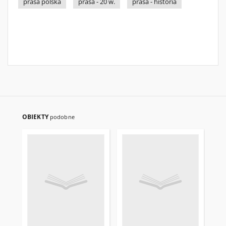
prasa polska
prasa - 20 w.
prasa - historia
OBIEKTY
podobne