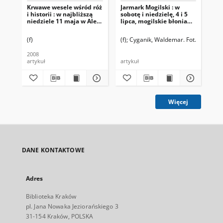
Krwawe wesele wśród róż
Jarmark Mogilski : w
Zos
i historii : w najbliższą
sobotę i niedzielę, 4 i 5
po
niedziele 11 maja w Alei
lipca, mogilskie błonia
Róż
zatętniały życiem
(f)
(f)
Cyganik, Waldemar. Fot.
RR
2008
200
artykuł
artykuł
art
Więcej
DANE KONTAKTOWE
Adres
Biblioteka Kraków
pl. Jana Nowaka Jeziorańskiego 3
31-154 Kraków, POLSKA