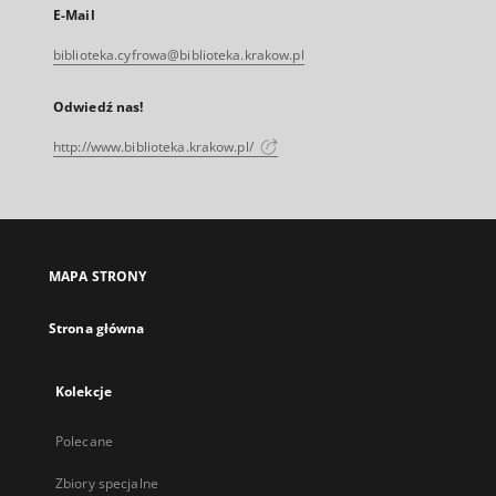
E-Mail
biblioteka.cyfrowa@biblioteka.krakow.pl
Odwiedź nas!
http://www.biblioteka.krakow.pl/
MAPA STRONY
Strona główna
Kolekcje
Polecane
Zbiory specjalne