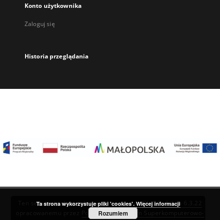
Konto użytkownika
Zaloguj się
Historia przeglądania
Ten serwis działa dzięki oprogramowaniu
DInGO dLibra 6.3.22
Ta strona wykorzystuje pliki 'cookies'.
Więcej informacji
Rozumiem
opracowanemu przez
Poznańskie Centrum Superkomputerowo-