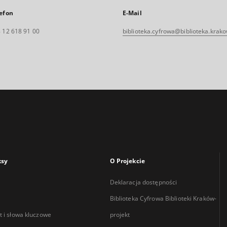
efon
E-Mail
 12 618 91 00
biblioteka.cyfrowa@biblioteka.krako
ksy
O Projekcie
Deklaracja dostępności
Biblioteka Cyfrowa Biblioteki Kraków-
 i słowa kluczowe
projekt