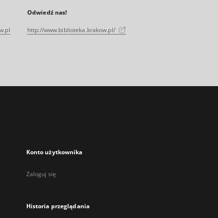
Odwiedź nas!
w.pl
http://www.biblioteka.krakow.pl/
Konto użytkownika
Zaloguj się
Historia przeglądania