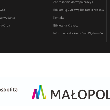
Zaproszenie do współpracy z
wca
Biblioteką Cyfrową Biblioteki Kraków
ce wydania
Kontakt
łtwórca
Biblioteka Kraków
Informacje dla Autorów i Wydawców