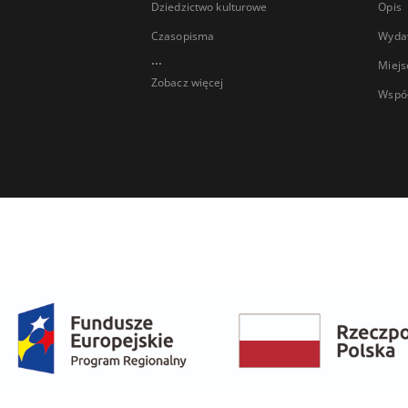
Dziedzictwo kulturowe
Opis
Czasopisma
Wyda
...
Miejs
Zobacz więcej
Wspó