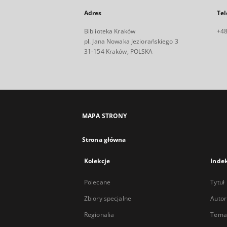
Adres
Tel
Biblioteka Kraków
+48
pl. Jana Nowaka Jeziorańskiego 3
31-154 Kraków, POLSKA
MAPA STRONY
Strona główna
Kolekcje
Inde
Polecane
Tytuł
Zbiory specjalne
Autor
Regionalia
Temat