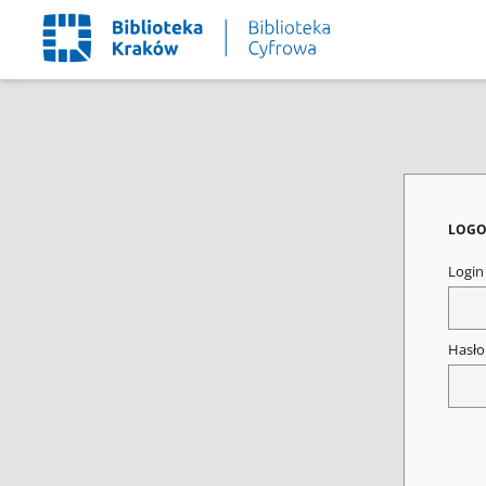
LOGO
Logi
Hasł