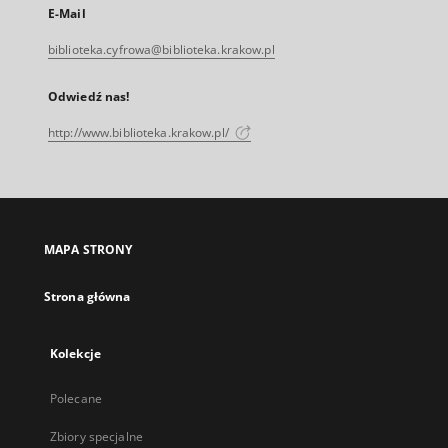
E-Mail
biblioteka.cyfrowa@biblioteka.krakow.pl
Odwiedź nas!
http://www.biblioteka.krakow.pl/
MAPA STRONY
Strona główna
Kolekcje
Polecane
Zbiory specjalne