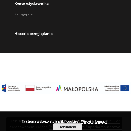
Konto użytkownika
Zaloguj się
Historia przeglądania
Ten serwis działa dzięki oprogramowaniu
DInGO dLibra 6.3.22
Ta strona wykorzystuje pliki 'cookies'.
Więcej informacji
Rozumiem
opracowanemu przez
Poznańskie Centrum Superkomputerowo-