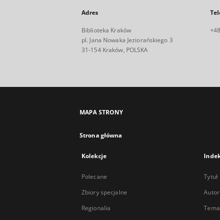
Adres
Tel
Biblioteka Kraków
+48
pl. Jana Nowaka Jeziorańskiego 3
31-154 Kraków, POLSKA
MAPA STRONY
Strona główna
Kolekcje
Inde
Polecane
Tytuł
Zbiory specjalne
Autor
Regionalia
Temat