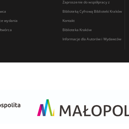
Zaproszenie do współpracy z
wca
Biblioteką Cyfrową Biblioteki Kraków
ce wydania
Kontakt
łtwórca
Biblioteka Kraków
Informacje dla Autorów i Wydawców