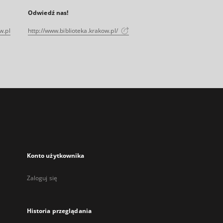
Odwiedź nas!
w.pl
http://www.biblioteka.krakow.pl/
Konto użytkownika
Zaloguj się
Historia przeglądania