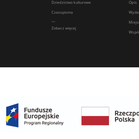
Dziedzictwo kulturowe
Opis
Czasopisma
Wyda
...
Miejs
Zobacz więcej
Wspó