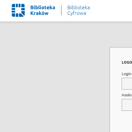
LOGO
Logi
Hasł