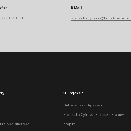
efon
E-Mail
 12 618 91 00
biblioteka.cyfrowa@biblioteka.krako
ksy
O Projekcie
Deklaracja dostępności
Biblioteka Cyfrowa Biblioteki Kraków-
 i słowa kluczowe
projekt