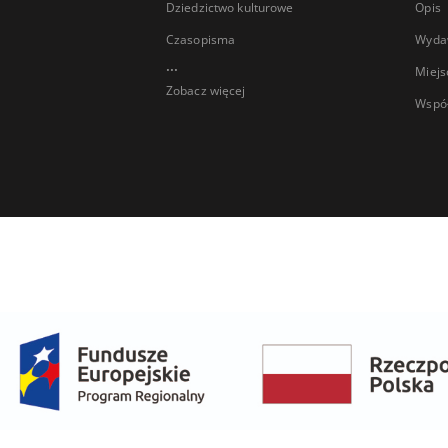
Dziedzictwo kulturowe
Opis
Czasopisma
Wyda
...
Miejs
Zobacz więcej
Wspó