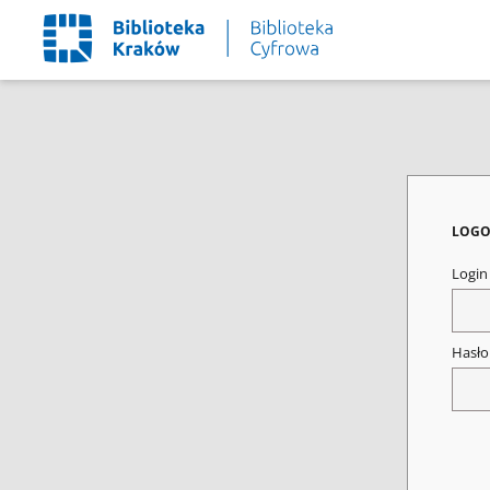
LOGO
Logi
Hasł