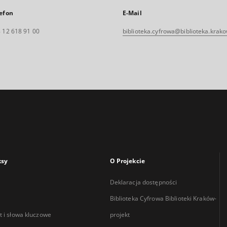
efon
E-Mail
 12 618 91 00
biblioteka.cyfrowa@biblioteka.krako
ksy
O Projekcie
Deklaracja dostępności
Biblioteka Cyfrowa Biblioteki Kraków-
 i słowa kluczowe
projekt