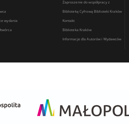
Zaproszenie do współpracy z
wca
Biblioteką Cyfrową Biblioteki Kraków
ce wydania
Kontakt
łtwórca
Biblioteka Kraków
Informacje dla Autorów i Wydawców