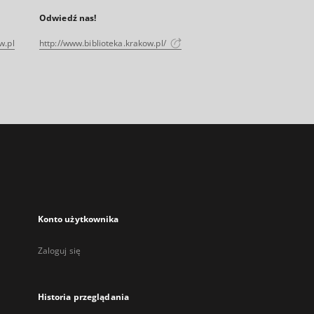
Odwiedź nas!
w.pl
http://www.biblioteka.krakow.pl/
Konto użytkownika
Zaloguj się
Historia przeglądania