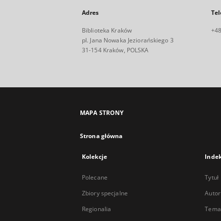
Adres
Tel
Biblioteka Kraków
+48
pl. Jana Nowaka Jeziorańskiego 3
31-154 Kraków, POLSKA
MAPA STRONY
Strona główna
Kolekcje
Inde
Polecane
Tytuł
Zbiory specjalne
Autor
Regionalia
Temat