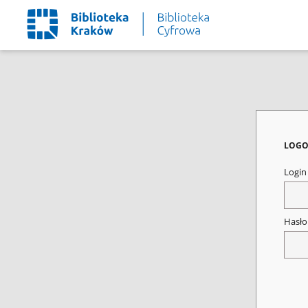
LOGO
Logi
Hasł