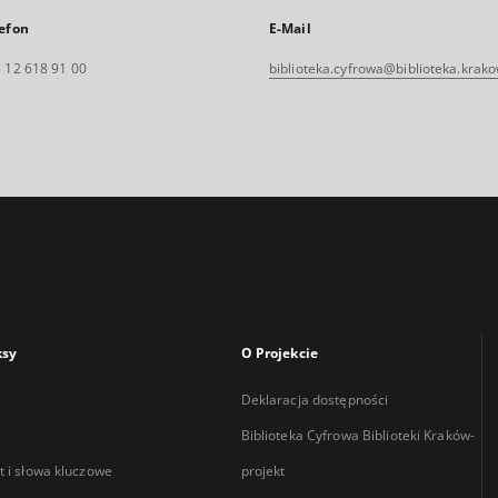
efon
E-Mail
 12 618 91 00
biblioteka.cyfrowa@biblioteka.krako
ksy
O Projekcie
Deklaracja dostępności
Biblioteka Cyfrowa Biblioteki Kraków-
 i słowa kluczowe
projekt