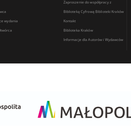
Zaproszenie do współpracy z
wca
Biblioteką Cyfrową Biblioteki Kraków
ce wydania
Kontakt
łtwórca
Biblioteka Kraków
Informacje dla Autorów i Wydawców