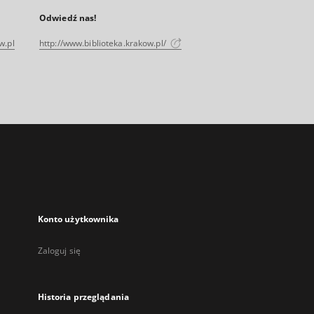
Odwiedź nas!
w.pl
http://www.biblioteka.krakow.pl/
Konto użytkownika
Zaloguj się
Historia przeglądania