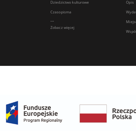
Dziedzictwo kulturowe
Opis
Czasopisma
Wyda
...
Miejs
Zobacz więcej
Wspó