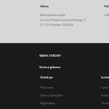
Adres
Tel
Biblioteka Kraków
+48
pl. Jana Nowaka Jeziorańskiego 3
31-154 Kraków, POLSKA
MAPA STRONY
Strona główna
Kolekcje
Inde
Polecane
Tytuł
Zbiory specjalne
Autor
Regionalia
Temat