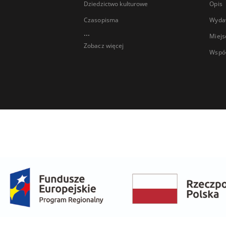
Dziedzictwo kulturowe
Opis
Czasopisma
Wyda
...
Miejs
Zobacz więcej
Wspó