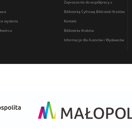
Zaproszenie do współpracy z
wca
Biblioteką Cyfrową Biblioteki Kraków
ce wydania
Kontakt
łtwórca
Biblioteka Kraków
Informacje dla Autorów i Wydawców