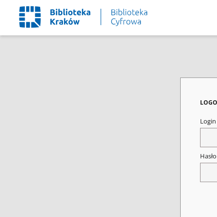
LOGO
Logi
Hasł