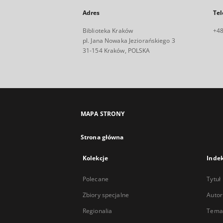
Adres
Tel
Biblioteka Kraków
+48
pl. Jana Nowaka Jeziorańskiego 3
31-154 Kraków, POLSKA
MAPA STRONY
Strona główna
Kolekcje
Inde
Polecane
Tytuł
Zbiory specjalne
Autor
Regionalia
Temat