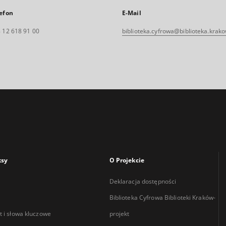
efon
E-Mail
 12 618 91 00
biblioteka.cyfrowa@biblioteka.krako
ksy
O Projekcie
Deklaracja dostępności
Biblioteka Cyfrowa Biblioteki Kraków-
 i słowa kluczowe
projekt