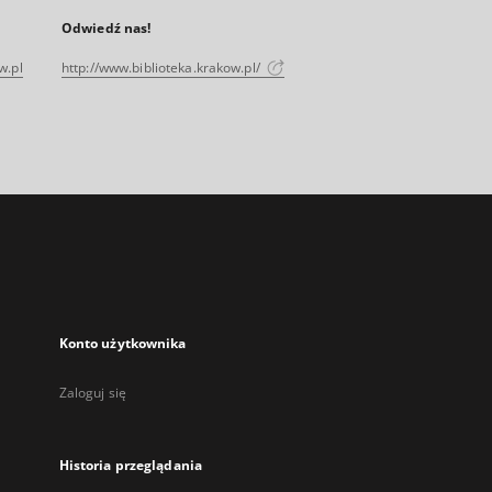
Odwiedź nas!
w.pl
http://www.biblioteka.krakow.pl/
Konto użytkownika
Zaloguj się
Historia przeglądania