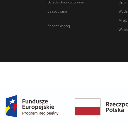
Dziedzictwo kulturowe
Opis
Czasopisma
Wyda
...
Miejs
Zobacz więcej
Wspó