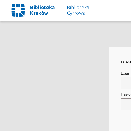
LOGO
Logi
Hasł