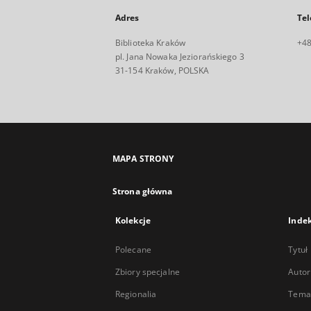
Adres
Tel
Biblioteka Kraków
+48
pl. Jana Nowaka Jeziorańskiego 3
31-154 Kraków, POLSKA
MAPA STRONY
Strona główna
Kolekcje
Inde
Polecane
Tytuł
Zbiory specjalne
Autor
Regionalia
Temat