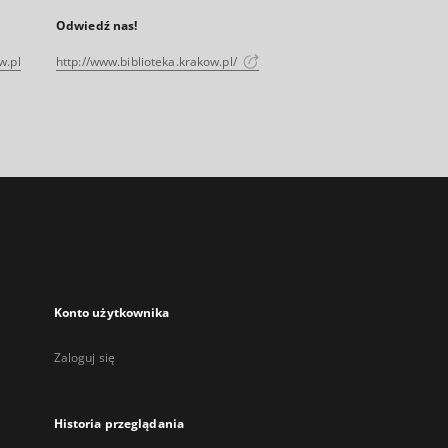
Odwiedź nas!
w.pl
http://www.biblioteka.krakow.pl/
Konto użytkownika
Zaloguj się
Historia przeglądania