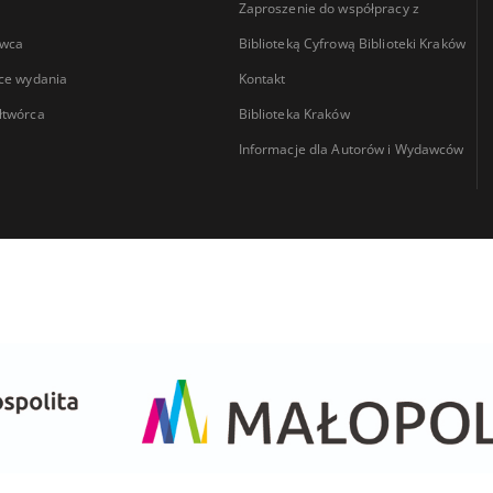
Zaproszenie do współpracy z
wca
Biblioteką Cyfrową Biblioteki Kraków
ce wydania
Kontakt
łtwórca
Biblioteka Kraków
Informacje dla Autorów i Wydawców