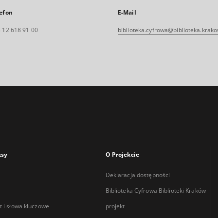
efon
E-Mail
 12 618 91 00
biblioteka.cyfrowa@biblioteka.krako
ksy
O Projekcie
Deklaracja dostępności
Biblioteka Cyfrowa Biblioteki Kraków-
 i słowa kluczowe
projekt