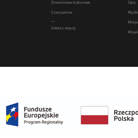
Dziedzictwo kulturowe
Opis
Czasopisma
Wyda
...
Miejs
Zobacz więcej
Wspó