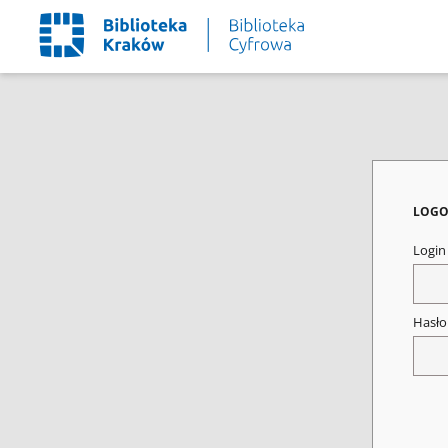
LOGO
Logi
Hasł