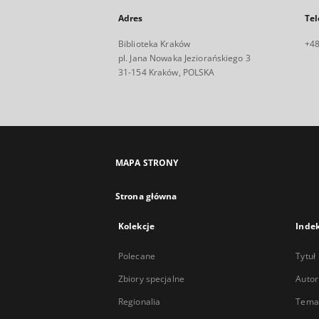
Adres
Tel
Biblioteka Kraków
+48
pl. Jana Nowaka Jeziorańskiego 3
31-154 Kraków, POLSKA
MAPA STRONY
Strona główna
Kolekcje
Inde
Polecane
Tytuł
Zbiory specjalne
Autor
Regionalia
Temat