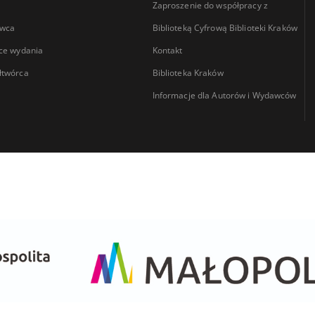
Zaproszenie do współpracy z
wca
Biblioteką Cyfrową Biblioteki Kraków
ce wydania
Kontakt
łtwórca
Biblioteka Kraków
Informacje dla Autorów i Wydawców