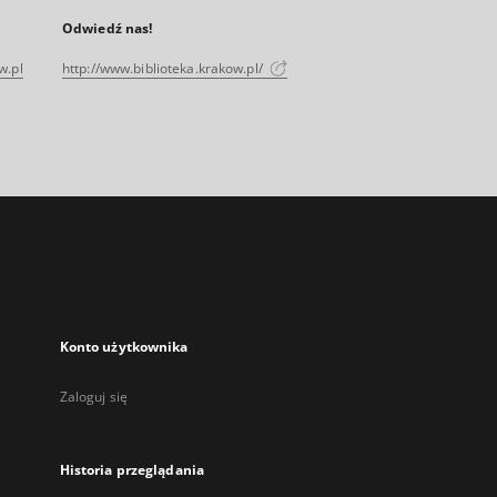
Odwiedź nas!
w.pl
http://www.biblioteka.krakow.pl/
Konto użytkownika
Zaloguj się
Historia przeglądania