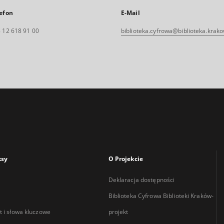
efon
E-Mail
 12 618 91 00
biblioteka.cyfrowa@biblioteka.krako
ksy
O Projekcie
Deklaracja dostępności
Biblioteka Cyfrowa Biblioteki Kraków-
 i słowa kluczowe
projekt