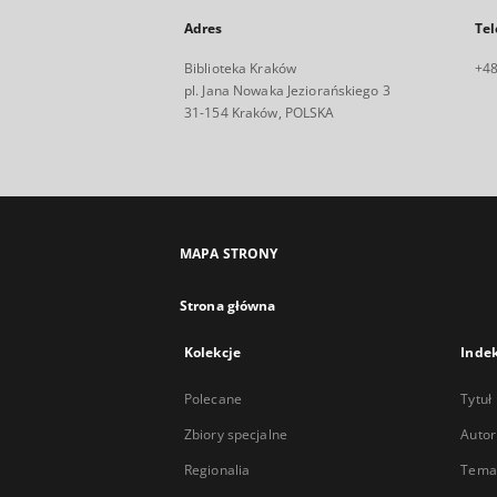
Adres
Tel
Biblioteka Kraków
+48
pl. Jana Nowaka Jeziorańskiego 3
31-154 Kraków, POLSKA
MAPA STRONY
Strona główna
Kolekcje
Inde
Polecane
Tytuł
Zbiory specjalne
Autor
Regionalia
Temat