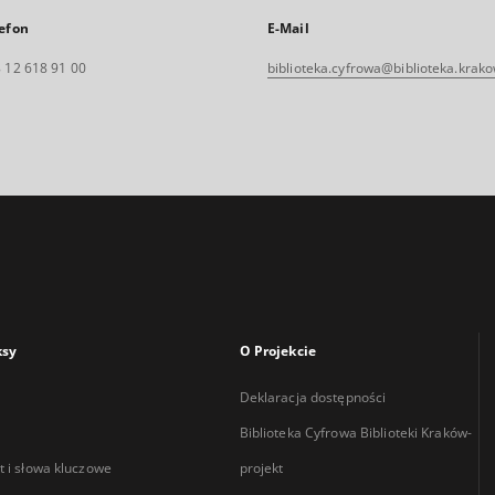
efon
E-Mail
 12 618 91 00
biblioteka.cyfrowa@biblioteka.krako
ksy
O Projekcie
Deklaracja dostępności
Biblioteka Cyfrowa Biblioteki Kraków-
 i słowa kluczowe
projekt