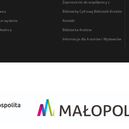
Zaproszenie do współpracy z
wca
Biblioteką Cyfrową Biblioteki Kraków
ce wydania
Kontakt
łtwórca
Biblioteka Kraków
Informacje dla Autorów i Wydawców