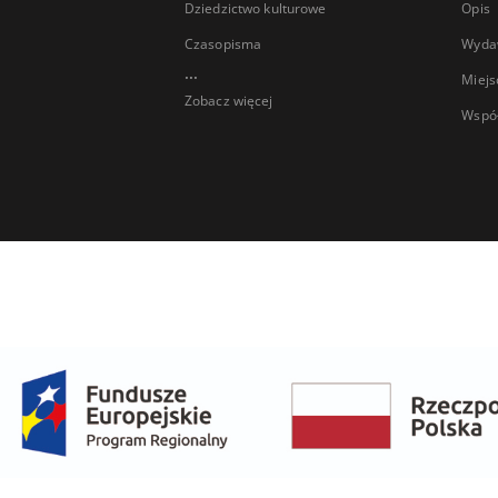
Dziedzictwo kulturowe
Opis
Czasopisma
Wyda
...
Miejs
Zobacz więcej
Wspó