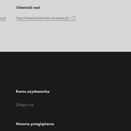
Odwiedź nas!
w.pl
http://www.biblioteka.krakow.pl/
Konto użytkownika
Zaloguj się
Historia przeglądania